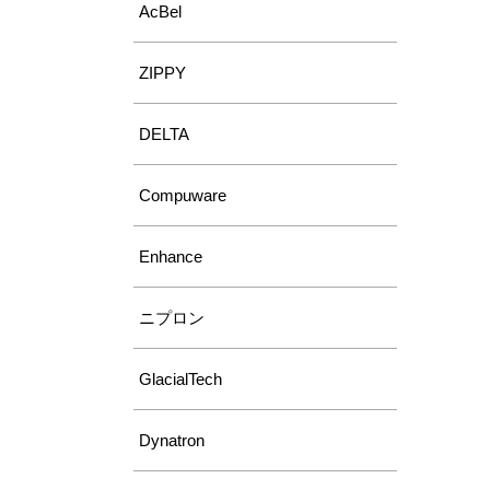
AcBel
ZIPPY
DELTA
Compuware
Enhance
ニプロン
GlacialTech
Dynatron