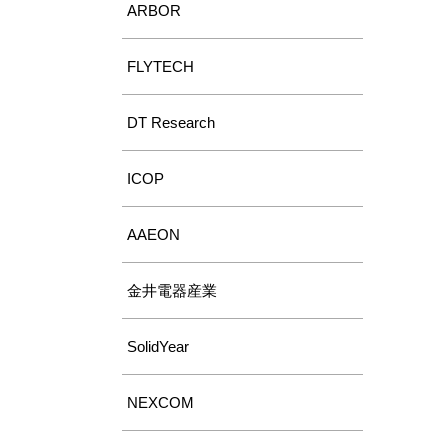
ARBOR
FLYTECH
DT Research
ICOP
AAEON
金井電器産業
SolidYear
NEXCOM