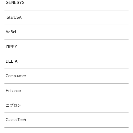
GENESYS
iStarUSA
AcBel
ZIPPY
DELTA
Compuware
Enhance
ニプロン
GlacialTech