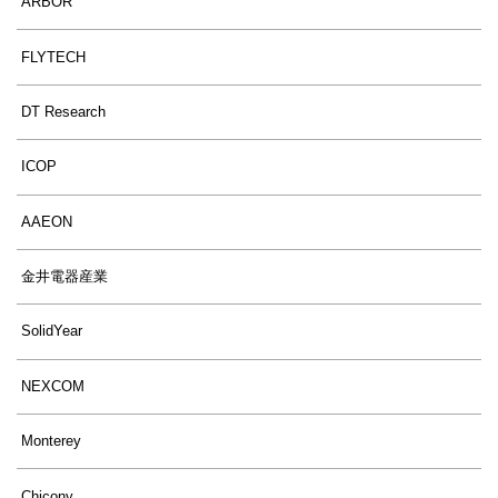
ARBOR
FLYTECH
DT Research
ICOP
AAEON
金井電器産業
SolidYear
NEXCOM
Monterey
Chicony