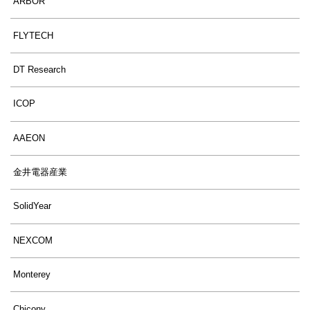
ARBOR
FLYTECH
DT Research
ICOP
AAEON
金井電器産業
SolidYear
NEXCOM
Monterey
Chicony