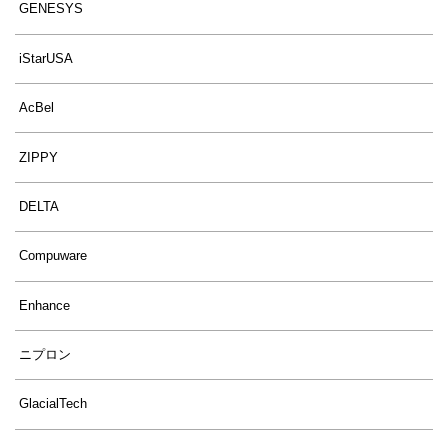
GENESYS
iStarUSA
AcBel
ZIPPY
DELTA
Compuware
Enhance
ニプロン
GlacialTech