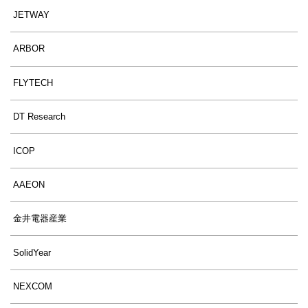
JETWAY
ARBOR
FLYTECH
DT Research
ICOP
AAEON
金井電器産業
SolidYear
NEXCOM