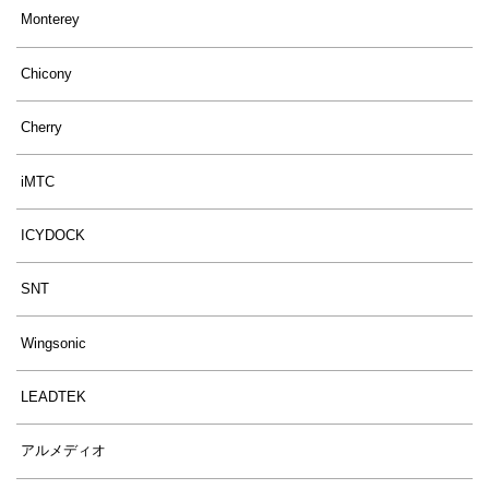
Monterey
Chicony
Cherry
iMTC
ICYDOCK
SNT
Wingsonic
LEADTEK
アルメディオ