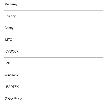
Monterey
Chicony
Cherry
iMTC
ICYDOCK
SNT
Wingsonic
LEADTEK
アルメディオ