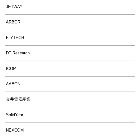
JETWAY
ARBOR
FLYTECH
DT Research
ICOP
AAEON
金井電器産業
SolidYear
NEXCOM