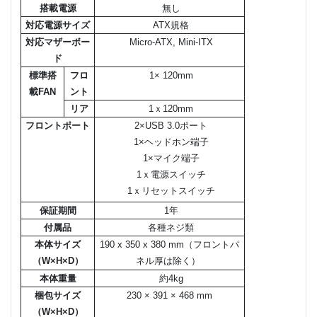
搭載電源
無し
対応電源サイズ
ATX規格
対応マザーボー
Micro-ATX, Mini-ITX
ド
標準搭
フロ
1× 120mm
載FAN
ント
リア
1ｘ120mm
フロントポート
2×USB 3.0ポート
1×ヘッドホン端子
1×マイク端子
1ｘ電源スイッチ
1ｘリセットスイッチ
保証期間
1年
付属品
各種ネジ類
本体サイズ
190 x 350 x 380 mm（フロントパ
（W×H×D）
ネル厚は除く）
本体重量
約4kg
梱包サイズ
230 × 391 × 468 mm
（W×H×D）