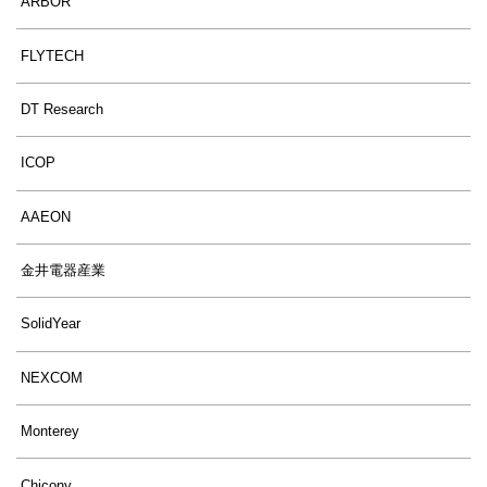
ARBOR
FLYTECH
DT Research
ICOP
AAEON
金井電器産業
SolidYear
NEXCOM
Monterey
Chicony