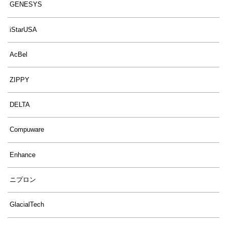
GENESYS
iStarUSA
AcBel
ZIPPY
DELTA
Compuware
Enhance
ニプロン
GlacialTech