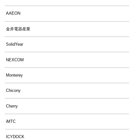
AAEON
金井電器産業
SolidYear
NEXCOM
Monterey
Chicony
Cherry
iMTC
ICYDOCK