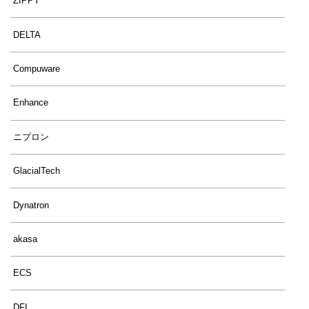
ZIPPY
DELTA
Compuware
Enhance
ニプロン
GlacialTech
Dynatron
akasa
ECS
DFI