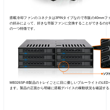
搭載冷却ファンのコネクタは
3PIN
タイプなので市販の
40mm
フ
の好みによって、好きな市販ファンに交換することができるのが
の一つ特徴です
。
MB326SP-B
製品のトレイごとに目に優しいブルーライトの
LED
ます。製品の正面から明確に搭載デバイスの稼動状況を確認する