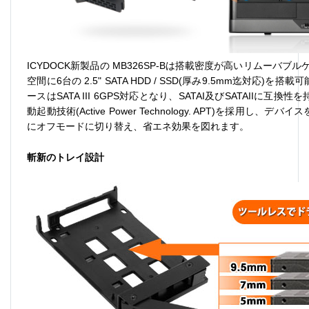
ICYDOCK
新製品の
MB326SP-B
は搭載密度が高いリムーバブル
空間に
6
台の
2.5" SATA HDD / SSD(
厚み
9.5mm
迄対応
)
を搭載可
ースは
SATA III 6GPS
対応となり、
SATAI
及び
SATAII
に互換性を
動起動技術
(Active Power Technology. APT)
を採用し、デバイス
にオフモードに切り替え、省エネ効果を図れます。
斬新のトレイ設計