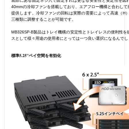
底部にある固定ネジ穴で固定すれば更なる安全性と安定性を図
40mm
の冷却ファンを搭載しており、エアフロー機構と合わして
提供します。冷却ファンの回転は実際の需要によって高速（
H
三種類に調整することが可能です。
MB326SP-B
製品はトレイ機構の安定性とトレイレスの便利性を
スとして様々用途の使用者にとっては一つ良い選択になるんでし
標準
5.25"
ベイ空間を有効化