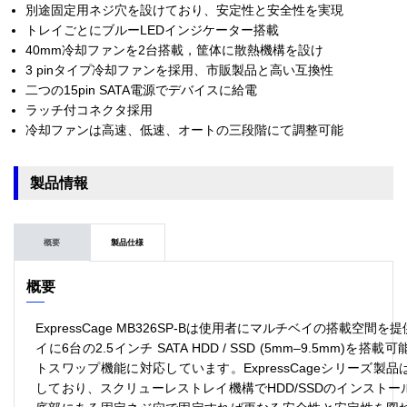
別途固定用ネジ穴を設けており、安定性と安全性を実現
トレイごとにブルーLEDインジケーター搭載
40mm冷却ファンを2台搭載，筐体に散熱機構を設け
3 pinタイプ冷却ファンを採用、市販製品と高い互換性
二つの15pin SATA電源でデバイスに給電
ラッチ付コネクタ採用
冷却ファンは高速、低速、オートの三段階にて調整可能
製品情報
概要
製品仕様
概要
ExpressCage MB326SP-B
は使用者にマルチベイの搭載空間を提
イに
6
台の
2.5
インチ
SATA HDD / SSD (5mm–9.5mm)
を搭載可
トスワップ機能に対応しています。
ExpressCage
シリーズ製品
しており、スクリューレストレイ機構で
HDD/SSD
のインストー