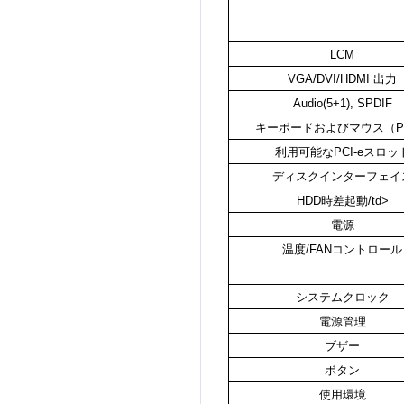
LCM
VGA/DVI/HDMI 出力
Audio(5+1), SPDIF
キーボードおよびマウス（P
利用可能なPCI-eスロッ
ディスクインターフェイ
HDD時差起動/td>
電源
温度/FANコントロール
システムクロック
電源管理
ブザー
ボタン
使用環境