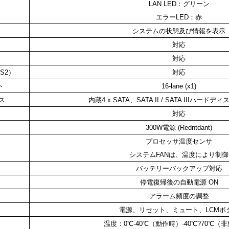
LAN LED：グリーン
エラーLED：赤
システムの状態及び情報を表示
対応
対応
S2）
対応
ト
16-lane (x1)
ス
内蔵4 x SATA、SATA II / SATA IIIハー
対応
300W電源 (Redntdant)
プロセッサ温度センサ
システムFANは、温度により制御
バッテリーバックアップ対応
停電復帰後の自動電源 ON
アラーム頻度の調整
電源、リセット、ミュート、LCMボ
温度：0℃-40℃（動作時）-40℃?70℃（