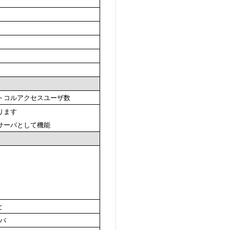
トコルアクセスユーザ数
送ります
gサーバとして機能
と
バ