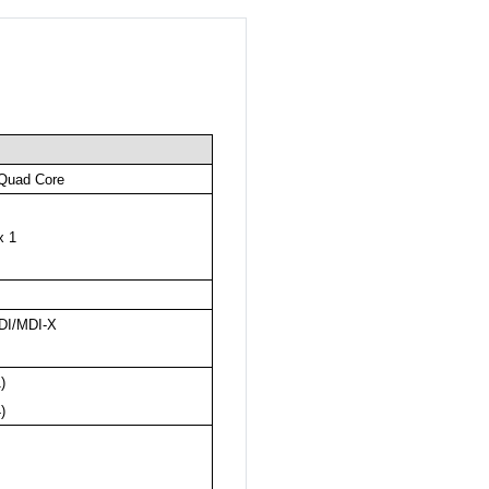
 Quad Core
x 1
DI/MDI-X
)
)