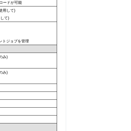
プロードが可能
eを使用して)
用して)
ントジョブを管理
ンのみ)
ンのみ)