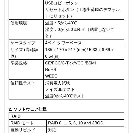
USBコピーボタン
リセットボタン（工場出荷時のデフォル
トにリセット）
使用環境
温度：5から40℃
湿度：0から80％R.H.（結露しないこ
と）
ケースタイプ
4ベイ タワーベース
サイズ (高x幅x
135 x 170 x 217 (mm)/ 5.33 x 6.69 x
奥)
8.54(in)
準拠規格
CE/FCC/C-Tick/VCCI/BSMI
RoHS
WEEE
信頼性テスト
消費電力試験
ノイズdBテスト
温度0から40℃テスト
2. ソフトウェア仕様
RAID
RAID モード
RAID 0, 1, 5, 6, 10 and JBOD
自動リビルド
対応