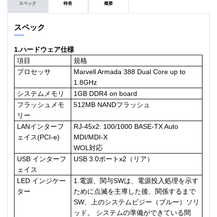
スペック
特長
概要
スペック
1.ハードウェア仕様
項目
規格
プロセッサ
Marvell Armada 388 Dual Core up to
1.8GHz
システムメモリ
1GB DDR4 on board
フラッシュメモ
512MB NANDフラッシュ
リー
LANインターフ
RJ-45x2: 100/1000 BASE-TX Auto
ェイス(PCI-e)
MDI/MDI-X
WOL対応
USB インターフ
USB 3.0ポートx2（リア）
ェイス
LED インジケー
1.電源、関与SWは、電源投入処理を示す
ター
ために点滅を主導した後、関係するまで
SW、上のシステムビジー（ブルー）ソリ
ッド。 システムの準備ができている間