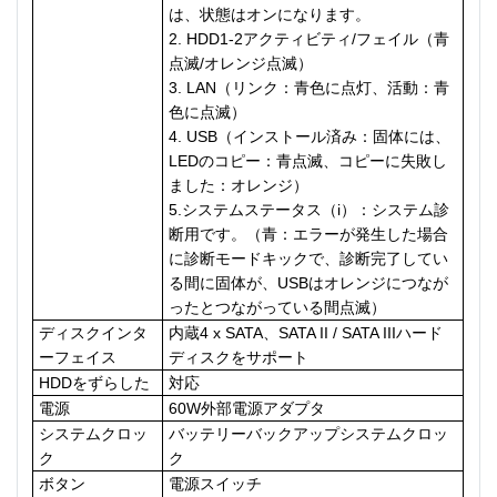
は、状態はオンになります。
2. HDD1-2アクティビティ/フェイル（青
点滅/オレンジ点滅）
3. LAN（リンク：青色に点灯、活動：青
色に点滅）
4. USB（インストール済み：固体には、
LEDのコピー：青点滅、コピーに失敗し
ました：オレンジ）
5.システムステータス（i）：システム診
断用です。（青：エラーが発生した場合
に診断モードキックで、診断完了してい
る間に固体が、USBはオレンジにつなが
ったとつながっている間点滅）
ディスクインタ
内蔵4 x SATA、SATA II / SATA IIIハード
ーフェイス
ディスクをサポート
HDDをずらした
対応
電源
60W外部電源アダプタ
システムクロッ
バッテリーバックアップシステムクロッ
ク
ク
ボタン
電源スイッチ