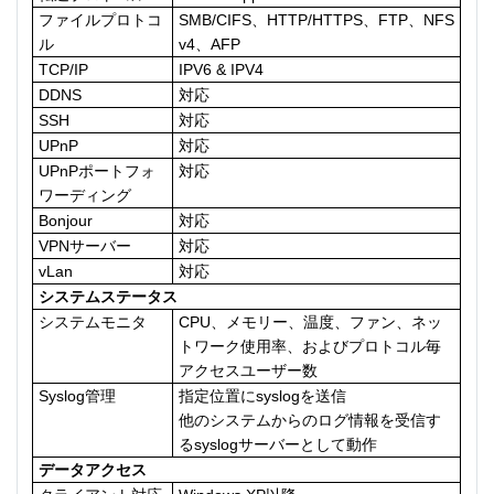
ファイルプロトコ
SMB/CIFS、HTTP/HTTPS、FTP、NFS
ル
v4、AFP
TCP/IP
IPV6 & IPV4
DDNS
対応
SSH
対応
UPnP
対応
UPnPポートフォ
対応
ワーディング
Bonjour
対応
VPNサーバー
対応
vLan
対応
システムステータス
システムモニタ
CPU、メモリー、温度、ファン、ネッ
トワーク使用率、およびプロトコル毎
アクセスユーザー数
Syslog管理
指定位置にsyslogを送信
他のシステムからのログ情報を受信す
るsyslogサーバーとして動作
データアクセス